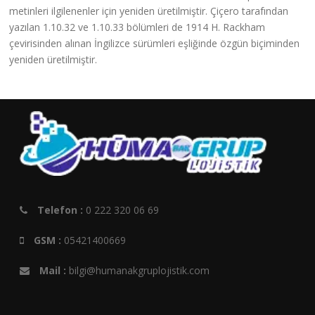
metinleri ilgilenenler için yeniden üretilmiştir. Çiçero tarafından
yazılan 1.10.32 ve 1.10.33 bölümleri de 1914 H. Rackham
çevirisinden alınan İngilizce sürümleri eşliğinde özgün biçiminden
yeniden üretilmiştir.
Telefon :
0 222 320 06 69
GSM :
05421400669
Mail :
bilgi@humanakgruplojistik.com