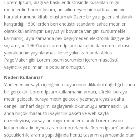
Lorem Ipsum, dizgi ve baskı endüstrisinde kullanılan mıgır
metinlerdir. Lorem Ipsum, adı bilinmeyen bir matbaacının bir
hurufat numune kitabı oluşturmak üzere bir yazı galerisini alarak
karıştırdığı 1500'lerden beri endüstri standardı sahte metinler
olarak kullanılmıştır. Beşyüz yıl boyunca varlığını sürdürmekle
kalmamış, aynı zamanda pek değişmeden elektronik dizgiye de
sıçramıştır. 1960'larda Lorem Ipsum pasajları da içeren Letraset
yapraklarının yayınlanması ile ve yakın zamanda Aldus
PageMaker gibi Lorem Ipsum sürümleri içeren masaüstü
yayıncılık yazılımları ile popüler olmuştur.
Neden Kullanırız?
Yinelenen bir sayfa içeriğinin okuyucunun dikkatini dağıttığı bilinen
bir gerçektir. Lorem Ipsum kullanmanın amacı, sürekli 'buraya
metin gelecek, buraya metin gelecek' yazmaya kıyasla daha
dengeli bir harf dağılımı sağlayarak okunurluğu artırmasıdır. Şu
anda birçok masaüstü yayıncılık paketi ve web sayfa
düzenleyicisi, varsayılan mıgır metinler olarak Lorem Ipsum
kullanmaktadır. Ayrıca arama motorlarında 'lorem ipsum' anahtar
sözcükleri ile arama yapıldığında henüz tasarım aşamasında olan