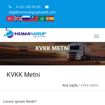
0 222 320 06 69
bilgi@humanakgruplojistik.com
KVKK METNI
KVKK Metni
Ana Sayfa
/
KVKK Metni
Lorem Ipsum Nedir?