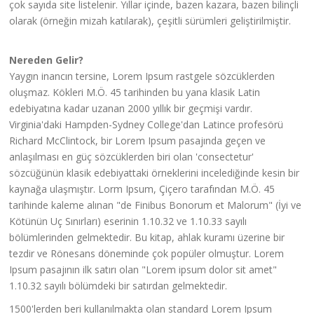
çok sayıda site listelenir. Yıllar içinde, bazen kazara, bazen bilinçli
olarak (örneğin mizah katılarak), çeşitli sürümleri geliştirilmiştir.
Nereden Gelir?
Yaygın inancın tersine, Lorem Ipsum rastgele sözcüklerden
oluşmaz. Kökleri M.Ö. 45 tarihinden bu yana klasik Latin
edebiyatına kadar uzanan 2000 yıllık bir geçmişi vardır.
Virginia'daki Hampden-Sydney College'dan Latince profesörü
Richard McClintock, bir Lorem Ipsum pasajında geçen ve
anlaşılması en güç sözcüklerden biri olan 'consectetur'
sözcüğünün klasik edebiyattaki örneklerini incelediğinde kesin bir
kaynağa ulaşmıştır. Lorm Ipsum, Çiçero tarafından M.Ö. 45
tarihinde kaleme alınan "de Finibus Bonorum et Malorum" (İyi ve
Kötünün Uç Sınırları) eserinin 1.10.32 ve 1.10.33 sayılı
bölümlerinden gelmektedir. Bu kitap, ahlak kuramı üzerine bir
tezdir ve Rönesans döneminde çok popüler olmuştur. Lorem
Ipsum pasajının ilk satırı olan "Lorem ipsum dolor sit amet"
1.10.32 sayılı bölümdeki bir satırdan gelmektedir.
1500'lerden beri kullanılmakta olan standard Lorem Ipsum