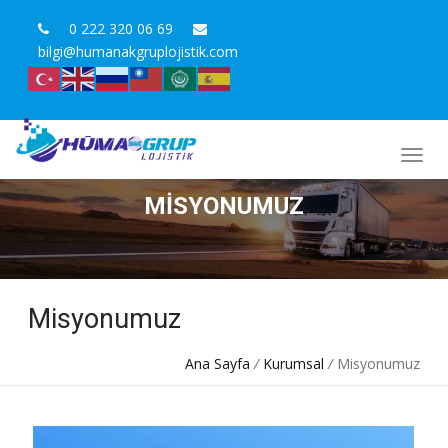
0 222 320 06 69
bilgi@humanakgruplojistik.com
MISYONUMUZ
Misyonumuz
Ana Sayfa
/
Kurumsal
/
Misyonumuz