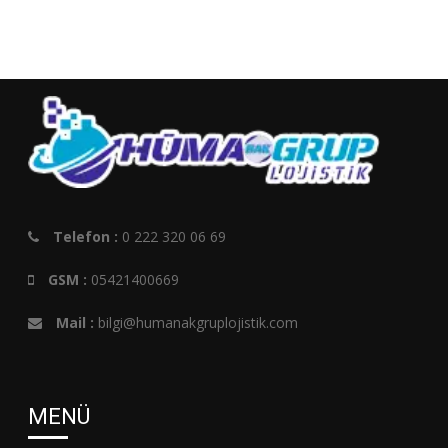
Telefon :
0 222 320 06 69
GSM :
05421400669
Mail :
bilgi@humanakgruplojistik.com
MENÜ