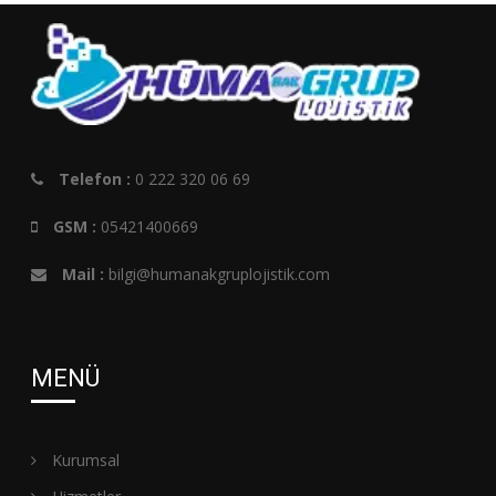
Hümanak Grup Lojistik
Telefon :
0 222 320 06 69
GSM :
05421400669
Mail :
bilgi@humanakgruplojistik.com
MENÜ
Kurumsal