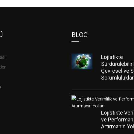
Ü
BLOG
Lojistikte
sal
Sürdürülebilirl
ler
Çevresel ve S
Sorumluluklar
m
Lojistikte Veri
ve Performan
Artırmanın Yol