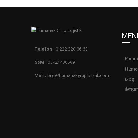
MEN
Telefon :
0 222 320 06 69
Kurum
GSM :
05421400669
Hizmet
Mail :
bilgi@humanakgruplojistik.com
Blog
İletişi