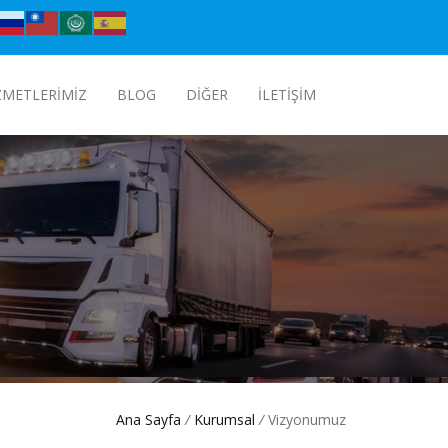
ZMETLERIMIZ
BLOG
DIĞER
İLETIŞIM
Ana Sayfa
/
Kurumsal
/
Vizyonumuz