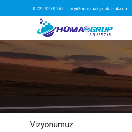
0 222 320 06 69
bilgi@humanakgruplojistik.com
Vizyonumuz