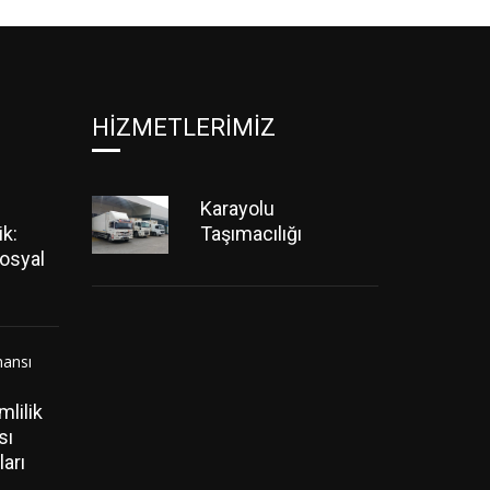
HIZMETLERIMIZ
Karayolu
ik:
Taşımacılığı
osyal
mlilik
sı
ları