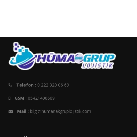
Telefon :
0 222 320 06 69
GSM :
05421400669
Mail :
bilgi@humanakgruplojistik.com